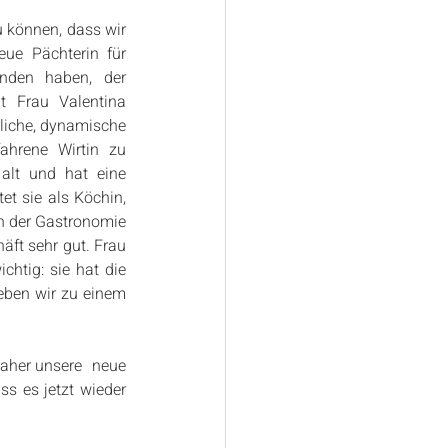
 können, dass wir 
e Pächterin für 
nden haben, der 
t Frau Valentina 
iche, dynamische 
ahrene Wirtin zu 
alt und hat eine 
et sie als Köchin, 
n der Gastronomie 
ft sehr gut. Frau 
htig: sie hat die 
eben wir zu einem 
daher unsere  neue 
s es jetzt wieder 