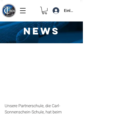
Einloggen
NEWS
6. Juni 2019
1 Min. Lesezeit
Schultennispokal
Unsere Partnerschule, die Carl-
Sonnenschein-Schule, hat beim 