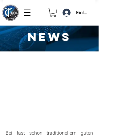
Einloggen
NEWS
23. Mai 2018
1 Min. Lesezeit
Kennenlernturnier 2018
Bei fast schon traditionellem guten 