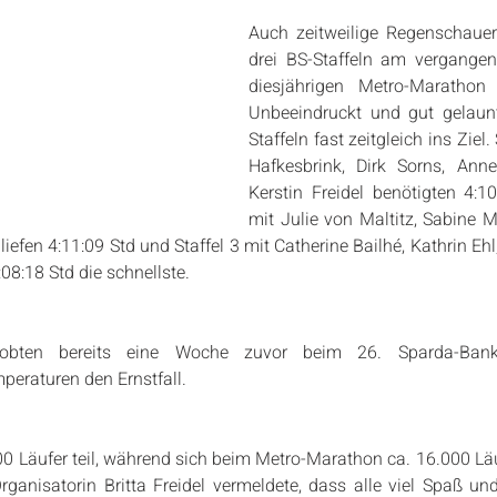
Auch zeitweilige Regenschauer
drei BS-Staffeln am vergange
diesjährigen Metro-Marathon 
Unbeeindruckt und gut gelaunt
Staffeln fast zeitgleich ins Ziel. 
Hafkesbrink, Dirk Sorns, Ann
Kerstin Freidel benötigten 4:10:
mit Julie von Maltitz, Sabine Ma
iefen 4:11:09 Std und Staffel 3 mit Catherine Bailhé, Kathrin Ehl
08:18 Std die schnellste.
obten bereits eine Woche zuvor beim 26. Sparda-Bank-B
eraturen den Ernstfall.
 Läufer teil, während sich beim Metro-Marathon ca. 16.000 Läu
ganisatorin Britta Freidel vermeldete, dass alle viel Spaß und