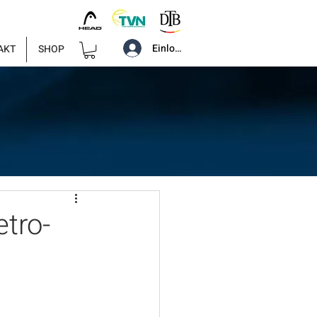
Einloggen
AKT
SHOP
tro-