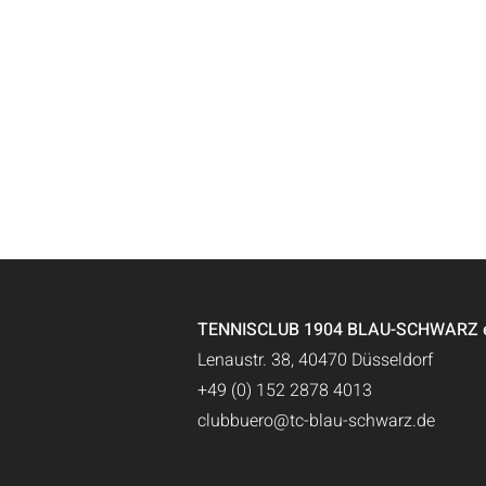
TENNISCLUB 1904 BLAU-SCHWARZ e.
Lenaustr. 38, 40470 Düsseldorf
+49 (0) 152 2878 4013
clubbuero@tc-blau-schwarz.de