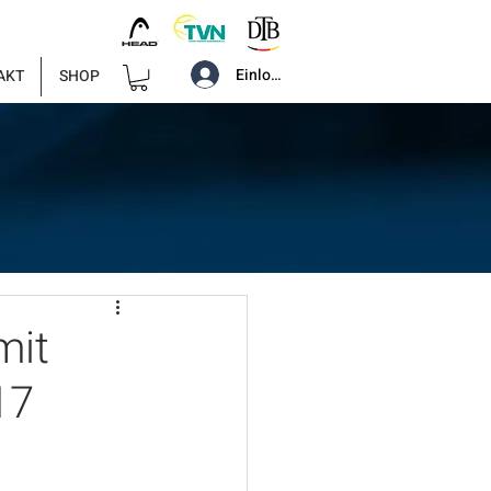
Einloggen
AKT
SHOP
mit
17