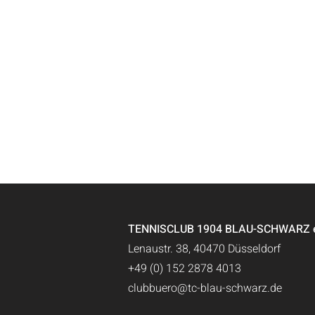
TENNISCLUB 1904 BLAU-SCHWARZ e.
Lenaustr. 38, 40470 Düsseldorf
+49 (0) 152 2878 4013
clubbuero@tc-blau-schwarz.de