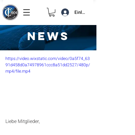
Einloggen
NEWS
30. Juni 2020
1 Min. Lesezeit
Platzpflege-Video
https://video.wixstatic.com/video/0a5f74_63
91d458d0a74978961ccc8a51dd2527/480p/
mp4/file.mp4
Liebe Mitglieder,