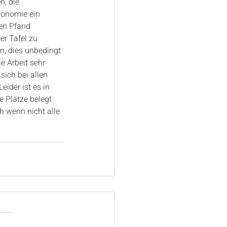
, die 
ronomie ein 
en Pfand 
r Tafel zu 
n, dies unbedingt 
e Arbeit sehr 
sich bei allen 
eider ist es in 
 Plätze belegt 
h wenn nicht alle 