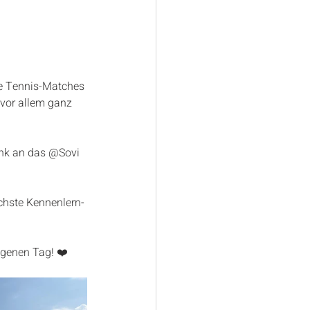
e Tennis-Matches 
vor allem ganz 
ank an das @Sovi 
chste Kennenlern-
ngenen Tag! ❤️