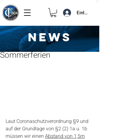
Einloggen
NEWS
24. Mai 2021
1 Min. Lesezeit
Jugend-Tennis-Kurs 2021 /
Sommerferien
Laut Coronaschutzverordnung §9 und 
auf der Grundlage von §2 (2) 1a u. 1b 
müssen wir einen 
Abstand von 1,5m