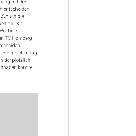
nung mit der 
h entscheiden 
😊Auch die 
rt an. Sie 
Woche in 
en TC Homberg 
tscheiden. 
erfolgreicher Tag 
 der plötzlich 
anhaben konnte. 