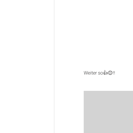
Weiter so👍😊!!