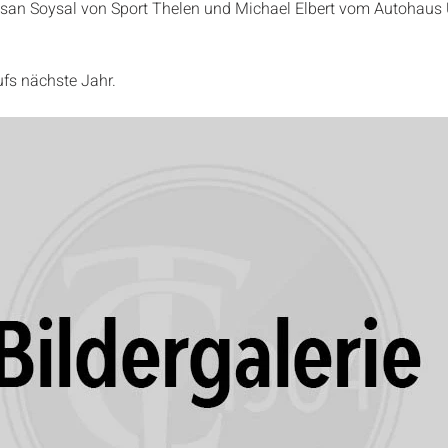
san Soysal von Sport Thelen und Michael Elbert vom Autohaus U
ufs nächste Jahr.