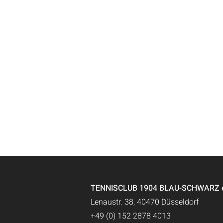
TENNISCLUB 1904 BLAU-SCHWARZ e.
Lenaustr. 38, 40470 Düsseldorf
+49 (0) 152 2878 4013