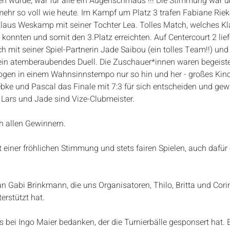
n wurde, war für alle ein Augenschmaus !!! Die Stimmung war ü
mehr so voll wie heute. Im Kampf um Platz 3 trafen Fabiane Riek
laus Weskamp mit seiner Tochter Lea. Tolles Match, welches Kl
 konnten und somit den 3.Platz erreichten. Auf Centercourt 2 lief
 mit seiner Spiel-Partnerin Jade Saibou (ein tolles Team!!) und
ein atemberaubendes Duell. Die Zuschauer*innen waren begeiste
flogen in einem Wahnsinnstempo nur so hin und her - großes Kino
ebke und Pascal das Finale mit 7:3 für sich entscheiden und ge
 Lars und Jade sind Vize-Clubmeister.
 allen Gewinnern.
t einer fröhlichen Stimmung und stets fairen Spielen, auch dafür 
an Gabi Brinkmann, die uns Organisatoren, Thilo, Britta und Corin
erstützt hat.
bei Ingo Maier bedanken, der die Turnierbälle gesponsert hat. E