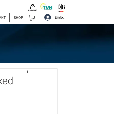
Einloggen
AKT
SHOP
xed