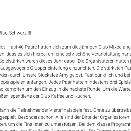
lau-Schwarz !!!
les - fast 40 Paare hatten sich zum diesjährigen Club Mixed ang
n, dass es sich hierbei um eine sehr schöne Veranstaltung hand
Spielstärken waren dieses Jahr dabei. Die Organisatoren hatten
t ausgewogene Gruppeneinteilung einzurichten. Die stärksten Paa
rden durch unsere Glücksfee Amy gelost. Fast pünktlich und bei 
uppenspielen anfangen. Jedes Paar hatte mindestens drei Spiele
und kämpften um den Einzug in die nächste Runde. Um die Warte
ßen, spendierte der Club Kaffee und Kuchen.
nn die Teilnehmer der Viertefinalspiele fest. Ohne zu übertreibe
espielt  Besonders schön: Alle sind der Bitte der Organisatoren 
ben, um die Finalisten zu unterstützen. Bei dem klasse Program