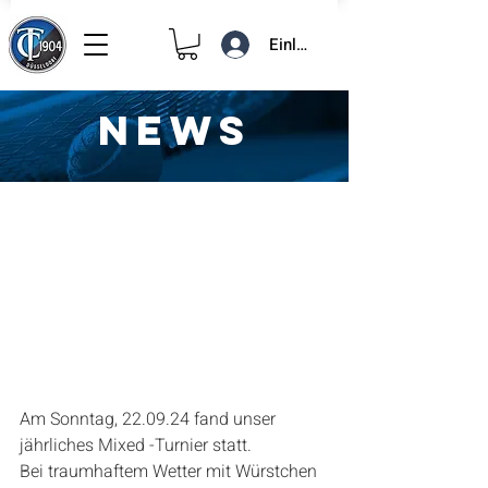
Einloggen
NEWS
24. Sept. 2024
1 Min. Lesezeit
Club-Mixed 2024
Am Sonntag, 22.09.24 fand unser 
jährliches Mixed -Turnier statt.
Bei traumhaftem Wetter mit Würstchen 