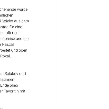
ochenende wurde 
nlichen 
d Spieler aus dem 
ntag für eine 
ren offenen 
chpreise und die 
r Pascal 
rbeitet und oben 
 Pokal. 
cia Solakov und 
istinnen 
Ende blieb 
r Favoritin mit 
en 