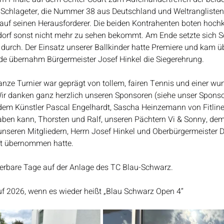
n Schlageter, die Nummer 38 aus Deutschland und Weltranglistensp
 auf seinen Herausforderer. Die beiden Kontrahenten boten hochk
orf sonst nicht mehr zu sehen bekommt. Am Ende setzte sich S
4 durch. Der Einsatz unserer Ballkinder hatte Premiere und kam üb
de übernahm Bürgermeister Josef Hinkel die Siegerehrung.
nze Turnier war geprägt von tollem, fairen Tennis und einer wu
ir danken ganz herzlich unseren Sponsoren (siehe unser Sponsor
dem Künstler Pascal Engelhardt, Sascha Heinzemann von Fitline
aben kann, Thorsten und Ralf, unseren Pächtern Vi & Sonny, dem
nseren Mitgliedern, Herrn Josef Hinkel und Oberbürgermeister Dr
ft übernommen hatte.
erbare Tage auf der Anlage des TC Blau-Schwarz.
uf 2026, wenn es wieder heißt „Blau Schwarz Open 4“