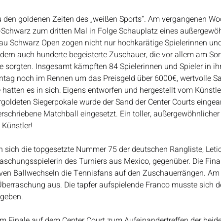
u den goldenen Zeiten des „weißen Sports“. Am vergangenen W
-Schwarz zum dritten Mal in Folge Schauplatz eines außergewöh
Blau Schwarz Open zogen nicht nur hochkarätige Spielerinnen un
dern auch hunderte begeisterte Zuschauer, die vor allem am Son
 sorgten. Insgesamt kämpften 84 Spielerinnen und Spieler in ih
ag noch im Rennen um das Preisgeld über 6000€, wertvolle Sa
 hatten es in sich: Eigens entworfen und hergestellt vom Künstle
vergoldeten Siegerpokale wurde der Sand der Center Courts eingea
erschriebene Matchball eingesetzt. Ein toller, außergewöhnlicher
 Künstler!
 sich die topgesetzte Nummer 75 der deutschen Rangliste, Leti
aschungsspielerin des Turniers aus Mexico, gegenüber. Die Final
siven Ballwechseln die Tennisfans auf den Zuschauerrängen. Am 
berraschung aus. Die tapfer aufspielende Franco musste sich de
 geben.
im Finale auf dem Center Court zum Aufeinandertreffen der beid