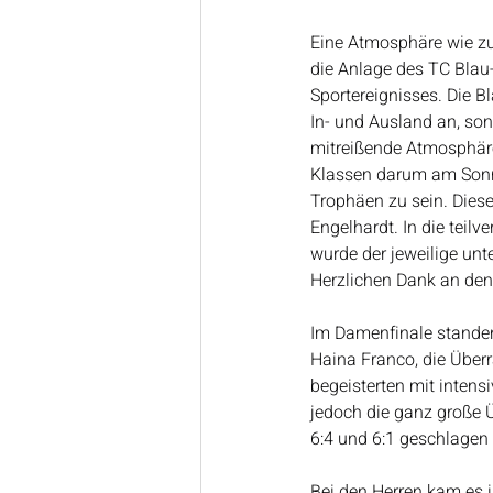
Eine Atmosphäre wie z
die Anlage des TC Blau
Sportereignisses. Die 
In- und Ausland an, son
mitreißende Atmosphäre
Klassen darum am Sonnt
Trophäen zu sein. Diese
Engelhardt. In die teil
wurde der jeweilige unt
Herzlichen Dank an den
Im Damenfinale standen
Haina Franco, die Überr
begeisterten mit inten
jedoch die ganz große Ü
6:4 und 6:1 geschlagen
Bei den Herren kam es 