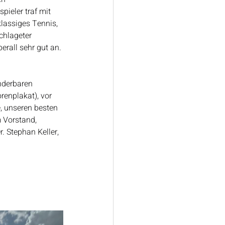
ieler traf mit 
lassiges Tennis, 
chlageter 
erall sehr gut an.
nderbaren 
enplakat), vor 
, unseren besten 
 Vorstand, 
. Stephan Keller, 