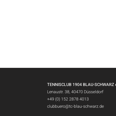
TENNISCLUB 1904 BLAU-SCHWARZ e.
Lenaustr. 38, 40470 Düsseldorf
+49 (0) 152 2878 4013
clubbuero@tc-blau-schwarz.de