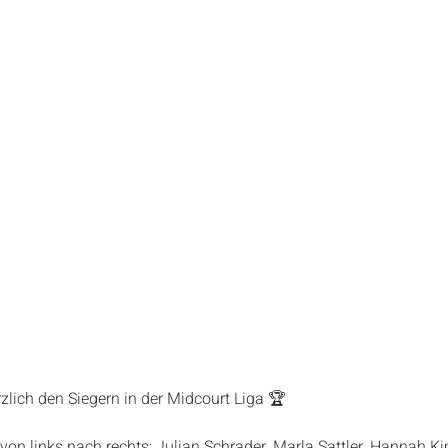
rzlich den Siegern in der Midcourt Liga 🏆
on links nach rechts: Julian Schrader, Marla Sattler, Hannah K