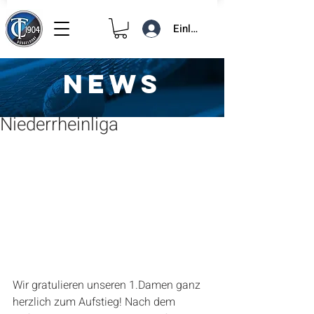
Einloggen
NEWS
2. Feb. 2020
1 Min. Lesezeit
Aufstieg in die
Niederrheinliga
Wir gratulieren unseren 1.Damen ganz 
herzlich zum Aufstieg! Nach dem 