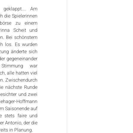
 geklappt.... Am 
 die Spielerinnen 
börse zu einem 
inna Scheit und 
n. Bei schönstem 
h los. Es wurden 
zung änderte sich 
der gegeneinander 
Stimmung war 
, alle hatten viel 
en. Zwischendurch 
ie nächste Runde 
esichter und zwei 
Wiehager-Hoffmann 
m Saisonende auf 
 stets faire und 
 Antonio, der die 
reits in Planung.