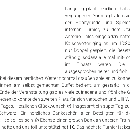
Lange geplant, endlich hat‘s
vergangenen Sonntag trafen sich
der Hobbyrunde und Spieler
internen Turnier, zu dem Cor
Antonio Teles eingeladen hatte
Kaiserwetter ging es um 10:30
nur Doppel gespielt, die Beset
ständig, sodass alle mal mit- o
im Einsatz waren. Die 
ausgesprochen heiter und fröhlich
bei diesem herrlichen Wetter nochmal draußen spielen zu könn
erinnen am selbst gemachten Buffet bedient, um gestärkt in d
nde der Veranstaltung gab es viele zufriedene und fröhliche G
etsenko konnte den zweiten Platz für sich verbuchen und Ulli 
 Tages. Herzlichen Glückwunsch 😊 Insgesamt ein super Tag zu
chwarz. Ein herzliches Dankeschön allen Beteiligten für die
- so soll es sein 👍 Ebenso einen großen Dank an unseren Trainer
f hatte und uns toll unterstützt hat 👏. Das nächste Turnier ist be