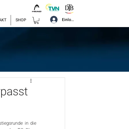
Einloggen
AKT
SHOP
rpasst
iegsrunde in die 