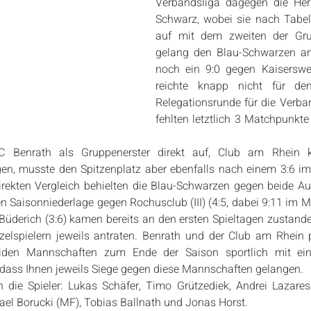
Verbandsliga dagegen die Her
Schwarz, wobei sie nach Tabell
auf mit dem zweiten der Gru
gelang den Blau-Schwarzen am 
noch ein 9:0 gegen Kaiserswert
reichte knapp nicht für de
Relegationsrunde für die Verband
fehlten letztlich 3 Matchpunkte
 TC Benrath als Gruppenerster direkt auf, Club am Rhein 
gen, musste den Spitzenplatz aber ebenfalls nach einem 3:6 im 
rekten Vergleich behielten die Blau-Schwarzen gegen beide Au
n Saisonniederlage gegen Rochusclub (III) (4:5, dabei 9:11 im M
Büderich (3:6) kamen bereits an den ersten Spieltagen zustande
zelspielern jeweils antraten. Benrath und der Club am Rhein pr
iden Mannschaften zum Ende der Saison sportlich mit ein
 dass Ihnen jeweils Siege gegen diese Mannschaften gelangen.
h die Spieler: Lukas Schäfer, Timo Grützediek, Andrei Lazare
ael Borucki (MF), Tobias Ballnath und Jonas Horst.