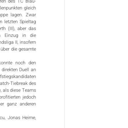
ren des TC Blau-
enpunkten gleich 
ppe lagen. Zwar 
letzten Spieltag 
h (III), aber das 
n Einzug in die 
sliga II, insofern 
 über die gesamte 
konnte noch den 
direkten Duell an 
fstiegskandidaten 
atch-Tiebreak des 
, als diese Teams 
ofitierten jedoch 
er ganz anderen 
scu, Jonas Heime, 