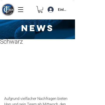
Einloggen
NEWS
1. Dez. 2022
1 Min. Lesezeit
Es gänselt doch im TC Blau-
Schwarz
Aufgrund vielfacher Nachfragen bieten 
Han und sein Team ab Mittwoch, den 